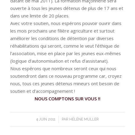
datant de mai 2011). La formation maçonnerie sera
ouverte à tous les jeunes détenus de plus de 17 ans et
dans une limite de 20 places.
Avec votre soutien, nous espérons pouvoir ouvrir dans
les mois prochains une filière agriculture et surtout
améliorer les conditions de détention par diverses
réhabilitations qui seront, comme le veut l’éthique de
l’association, mise en place par les jeunes eux-mêmes
(logique d’autonomisation et refus d’assistanat).
Nous espérons que nombreux seront ceux qui nous
soutiendront dans ce nouveau programme car, croyez
nous, tous ces jeunes détenus mineurs ont besoin de
soutien et d’accompagnement !
NOUS COMPTONS SUR VOUS !!
/
4 JUIN 2011
PAR
HÉLÈNE MULLER