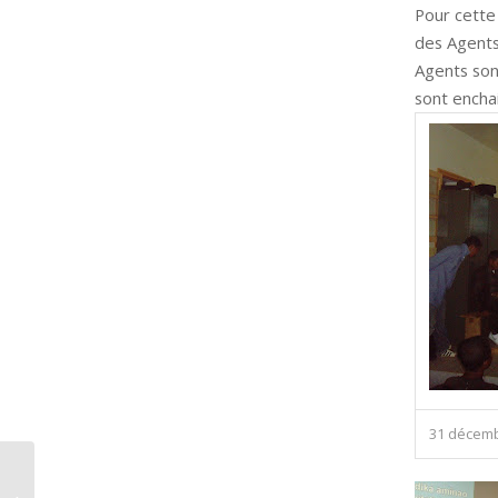
Pour cette
des Agents 
Agents son
sont enchai
31 décemb