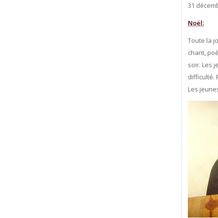
31 décemb
Noël:
Toute la j
chant, po
soir. Les 
difficulté.
Les jeunes