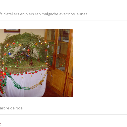
fs d’ateliers en plein rap malgache avec nos jeunes…
 arbre de Noël
: