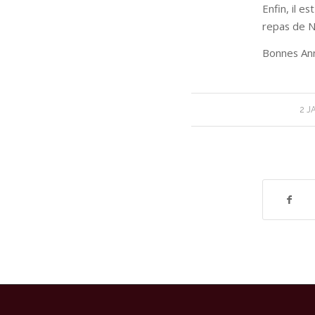
Enfin, il e
repas de No
Bonnes Ann
2 J