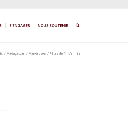
S
S’ENGAGER
NOUS SOUTENIR
és
/
Madagascar
/
Mandrosoa
/
Fêtes de fin d’année!!
e