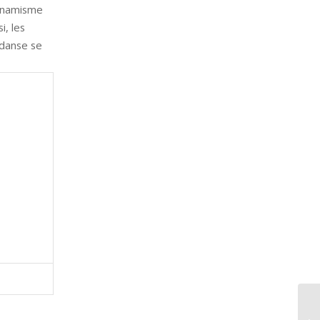
dynamisme
i, les
 danse se
Vi