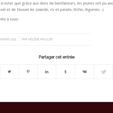
st à noter que grâce aux dons de bienfaiteurs, les jeunes ont pu av
ël et de Nouvel An. (viande, riz et patate, litchis, légumes…)
ée à tous!
/
ANVIER 2011
PAR
HÉLÈNE MULLER
Partager cet entrée