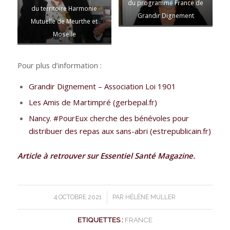
du programme France de
du territoire Harmonie
Grandir Dignement
Mutuelle de Meurthe et
Moselle
Pour plus d’information :
Grandir Dignement – Association Loi 1901
Les Amis de Martimpré (gerbepal.fr)
Nancy. #PourEux cherche des bénévoles pour
distribuer des repas aux sans-abri (estrepublicain.fr)
Article à retrouver sur Essentiel Santé Magazine.
/
4 OCTOBRE 2021
PAR
HÉLÈNE MULLER
ETIQUETTES :
FRANCE