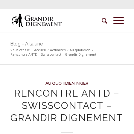
Blog - A la une
Vous êtes ici :
Accueil
/
Actualités
/
Au quotidien
/
Rencontre ANTD – Swisscontact – Grandir Dignement
AU QUOTIDIEN
,
NIGER
RENCONTRE ANTD –
SWISSCONTACT –
GRANDIR DIGNEMENT