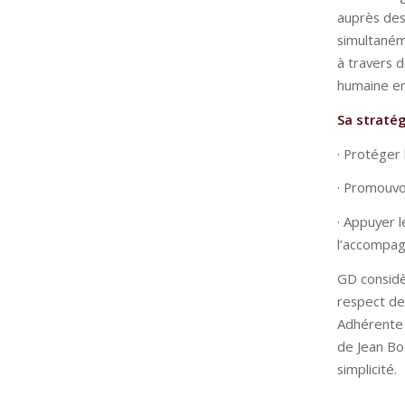
auprès des
simultaném
à travers d
humaine en 
Sa stratég
· Protéger 
· Promouvoi
· Appuyer l
l’accompag
GD considè
respect de 
Adhérente 
de Jean Bos
simplicité.