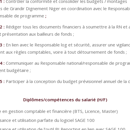
1 :
Contrôler la conformité et consolider les budgets / montages
s de Grandir Dignement Niger en coordination avec le Responsabl
ponsable de programme
;
2 :
Rédiger tous les documents financiers à soumettre à la RN et
 présentation aux bailleurs de fonds ;
3 :
En lien avec le Responsable log et sécurité, assurer une vigilan
 aux règles comptables, voire à tout détournement de fonds ;
4 :
Communiquer au Responsable national/responsable de progr
nt budgétaire ;
5 :
Participer à la conception du budget prévisionnel annuel de la 
Diplômes/compétences du salarié (H/F)
 en gestion comptable et financière (BTS, Licence, Master)
sance et utilisation parfaite du logiciel SAGE 100
sance et utilisation de l’outil BI Reporting en lien avec SAGE 100