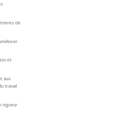
es
éléments de
améliorer
tion et
nt aux
u travail
n vigueur