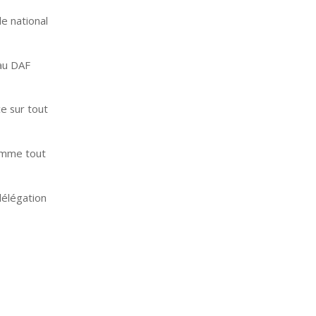
e national
 au DAF
ce sur tout
amme tout
délégation