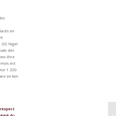
des
placés en
nt
D, GD Niger
bale des
bien-être
 mois est
vise 1 200
re en lien
 respect
légié du