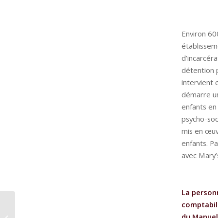
Environ 60
établisseme
d’incarcéra
détention 
intervient 
démarre un
enfants en 
psycho-soc
mis en œuv
enfants. P
avec Mary’s
La person
comptabili
NIAMEY – Deux
du Manuel 
nouvelles réparations