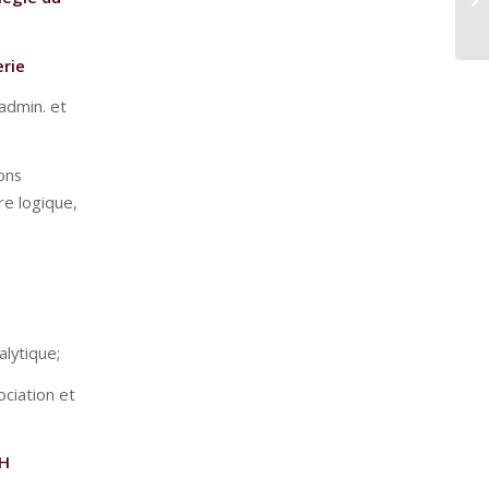
erie
admin. et
ons
re logique,
alytique;
ciation et
RH