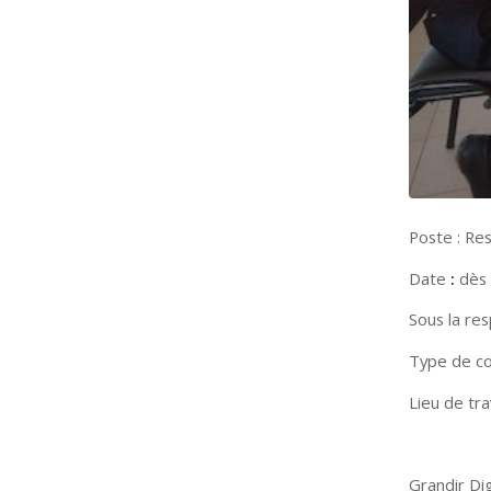
Poste : Res
Date
:
dès 
Sous la res
Type de co
Lieu de tra
Grandir Di