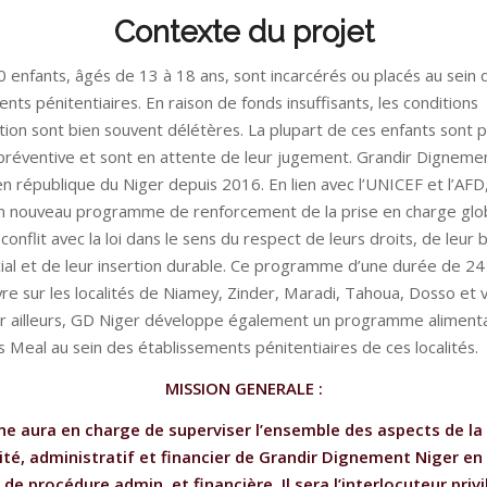
Contexte du projet
0 enfants, âgés de 13 à 18 ans, sont incarcérés ou placés au sein 
nts pénitentiaires. En raison de fonds insuffisants, les conditions
tion sont bien souvent délétères. La plupart de ces enfants sont 
préventive et sont en attente de leur jugement. Grandir Digneme
en république du Niger depuis 2016. En lien avec l’UNICEF et l’AF
 nouveau programme de renforcement de la prise en charge glo
conflit avec la loi dans le sens du respect de leurs droits, de leur 
ial et de leur insertion durable. Ce programme d’une durée de 24
re sur les localités de Niamey, Zinder, Maradi, Tahoua, Dosso et 
ar ailleurs, GD Niger développe également un programme alimentai
 Meal au sein des établissements pénitentiaires de ces localités.
MISSION GENERALE :
ne aura en charge de superviser l’ensemble des aspects de la
té, administratif et financier de Grandir Dignement Niger en
de procédure admin. et financière. Il sera l’interlocuteur privi