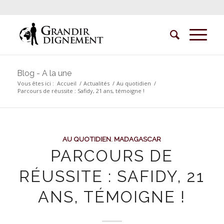
Blog - A la une
Vous êtes ici :
Accueil
/
Actualités
/
Au quotidien
/
Parcours de réussite : Safidy, 21 ans, témoigne !
AU QUOTIDIEN
,
MADAGASCAR
PARCOURS DE
RÉUSSITE : SAFIDY, 21
ANS, TÉMOIGNE !