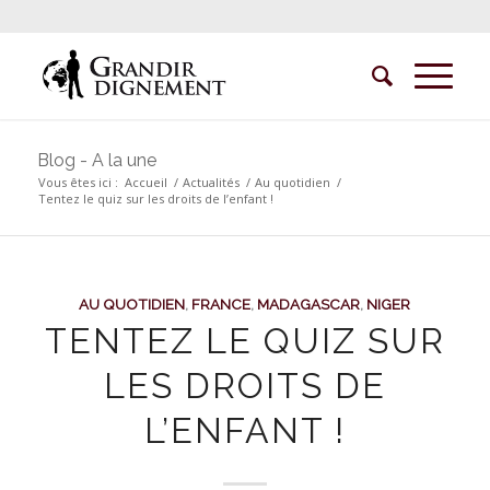
Blog - A la une
Vous êtes ici :
Accueil
/
Actualités
/
Au quotidien
/
Tentez le quiz sur les droits de l’enfant !
AU QUOTIDIEN
,
FRANCE
,
MADAGASCAR
,
NIGER
TENTEZ LE QUIZ SUR
LES DROITS DE
L’ENFANT !